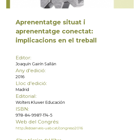
Aprenentatge situat i
aprenentatge conectat:
implicacions en el treball
Editor:
Joaquín Gairín Sallán
Any d'edició:
2016
Lloc d'edició:
Madrid
Editorial:
Wolters Kluwer Educación
ISBN:
978-84-9987-174-5
Web del Congrés:
http://edoserveis-uab.cat/congreso2016