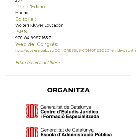
2014
Lloc d'Edició:
Madrid
Editorial:
Wolters Kluwer Educación
ISBN:
978-84-9987-165-3
Web del Congrés:
http://accelera.uab.cat/CONGRESSUS/CONGRESO2014/indexcat.ht
Fitxa tècnica del llibre
ORGANITZA