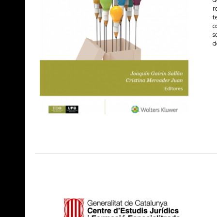
r
t
c
s
d