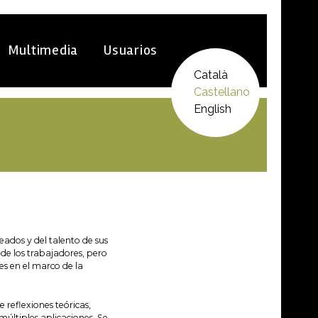
Multimedia
Usuarios
Català
Castellano
English
ados y del talento de sus
 de los trabajadores, pero
es en el marco de la
 reflexiones teóricas,
últiples aplicaciones. Se