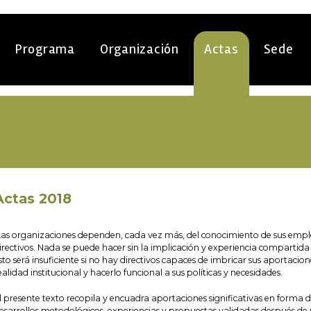
Programa
Organización
Actas
Sede
Actas 2018
as organizaciones dependen, cada vez más, del conocimiento de sus emple
irectivos. Nada se puede hacer sin la implicación y experiencia compartida
sto será insuficiente si no hay directivos capaces de imbricar sus aportacion
ealidad institucional y hacerlo funcional a sus políticas y necesidades.
l presente texto recopila y encuadra aportaciones significativas en forma de
esarrollos metodológicos, experiencias y propuestas validadas después de m