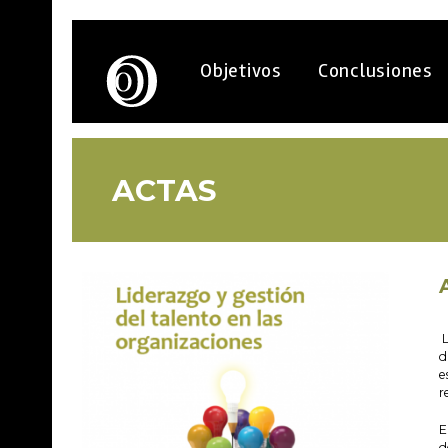
Objetivos
Conclusiones
ACTAS
L
d
e
r
E
d