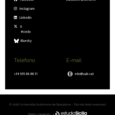
Instagram
Linkedin
X
#ciedo
Bluesky
Teléfono
E-mail
+34 935 86 88 31
edo@uab.cat
© 2026 Universitat Autònoma de Barcelona - Tots els drets reservats
Diseño y desarrollo: