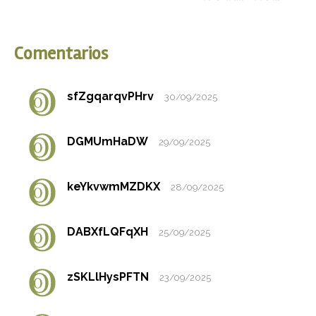
Comentarios
sfZgqarqvPHrv
30/09/2025
DGMUmHaDW
29/09/2025
keYkvwmMZDKX
28/09/2025
DABXfLQFqXH
25/09/2025
zSKLlHysPFTN
23/09/2025