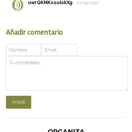
uwrQKNKxoolskXg
23/09/2025
Añadir comentario
Añadir
ORGANIZA