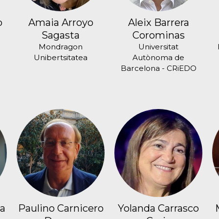
o
Amaia Arroyo
Aleix Barrera
Sagasta
Corominas
Mondragon
Universitat
Unibertsitatea
Autònoma de
Barcelona - CRiEDO
la
Paulino Carnicero
Yolanda Carrasco