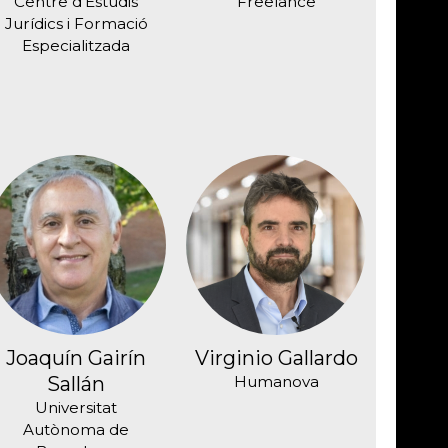
Centre d'Estudis
Freelance
Jurídics i Formació
Especialitzada
Joaquín Gairín
Virginio Gallardo
Sallán
Humanova
Universitat
Autònoma de