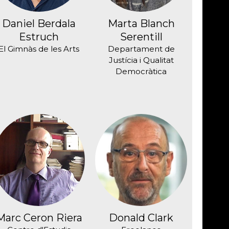
Daniel Berdala
Marta Blanch
Estruch
Serentill
El Gimnàs de les Arts
Departament de
Justícia i Qualitat
Democràtica
Marc Ceron Riera
Donald Clark