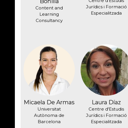
Bonilla
Centre d'Estudis
Jurídics i Formació
Content and
Especialitzada
Learning
Consultancy
Micaela De Armas
Laura Díaz
Universitat
Centre d'Estudis
Autònoma de
Jurídics i Formació
Barcelona
Especialitzada