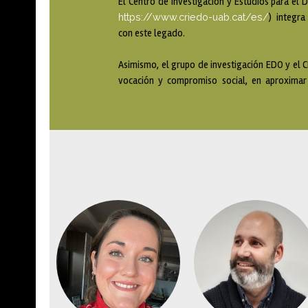
El Centro de Investigación y Estudios para el 
https://www.criedo-uab.cat/es/
) integr
con este legado.
Asimismo, el grupo de investigación EDO y el
vocación y compromiso social, en aproximar