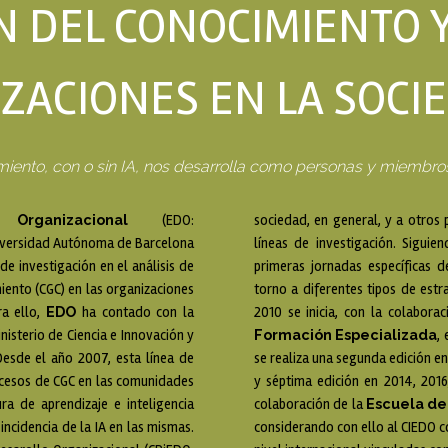
N DEL CONOCIMIENTO Y
ZACIONES EN LA SOCIE
miento, con o sin IA, nos desarrolla como personas y miembro
rganizacional
(EDO:
sociedad, en general, y a otros
niversidad Autónoma de Barcelona
líneas de investigación. Sigui
de investigación en el análisis de
primeras jornadas específicas 
iento (CGC) en las organizaciones
torno a diferentes tipos de estr
EDO
ra ello,
ha contado con la
2010 se inicia, con la colabora
Formación Especializada
nisterio de Ciencia e Innovación y
,
Desde el año 2007, esta línea de
se realiza una segunda edición en 
procesos de CGC en las comunidades
y séptima edición en 2014, 201
Escuela de
ura de aprendizaje e inteligencia
colaboración de la
incidencia de la IA en las mismas.
considerando con ello al CIEDO 